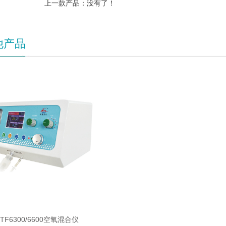
上一款产品：没有了！
他产品
TF6300/6600空氧混合仪