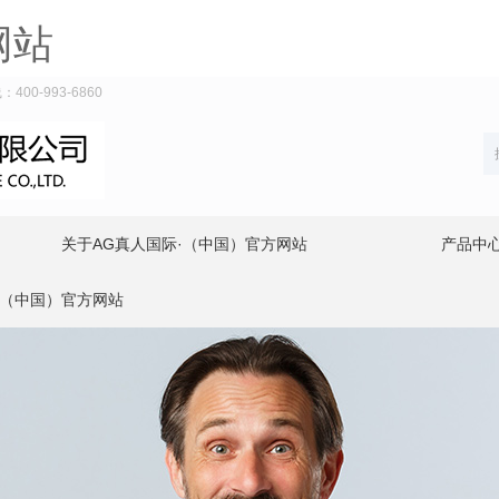
网站
0-993-6860
关于AG真人国际·（中国）官方网站
产品中
·（中国）官方网站