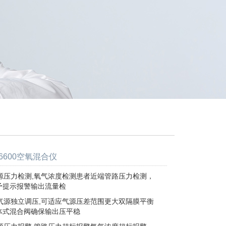
0/6600空氧混合仪
源压力检测,氧气浓度检测患者近端管路压力检测，
示报警输出流量检
气源独立调压,可适应气源压差范围更大双隔膜平衡
混合阀确保输出压平稳