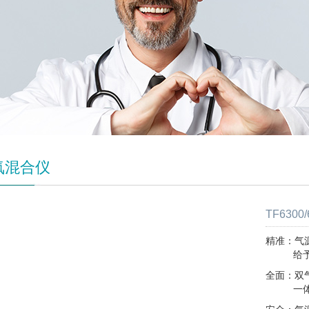
氧混合仪
TF630
精准：气
给予提
全面：双
一体式