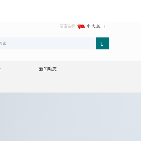
语言选择:
心
新闻动态